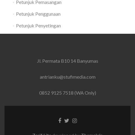
Petunjuk Pemasangan
Petunjuk Penggunaan
Petunjuk Penyetingan
Jl. Permata B10 14 Banyumas
antrianku@stufimedia.com
0852 9125 7518 (WA Only)
Facebook
Twitter
Instagram
link
link
link