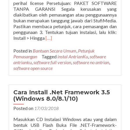
perihal license Persetujuan: PAKET SOFTWARE
TANPA GARANSI Segala kerusakan yang
diakibatkan oleh pemasangan atau penggunaannya
bukan merupakan tanggung jawab dari StufiMedia.
Pastikan membaca petunjuk, cara pemasangan dan
penggunaan 3. Tentukan tujuan instalasi, lalu klik:
Read
Install > Hingga
[…]
more
about
Posted in
Bantuan Secara Umum
,
Petunjuk
Petunjuk
Pemasangan
Tagged
instal AntrianKu
,
software
Install
antrianku
,
software full version
,
software no antrian
,
Software
software open source
AntrianKu
Cara Install .Net Framework 3.5
(Windows 8.0/8.1/10)
Posted on
17/03/2018
Masukkan CD Instalasi Windows atau yang dalam
bentuk USB Flash Buka File .NET-Framework-