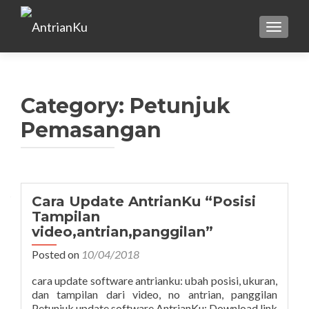
TOGGLE
Category:
Petunjuk
Pemasangan
Cara Update AntrianKu “Posisi
Tampilan
video,antrian,panggilan”
Posted on
10/04/2018
cara update software antrianku: ubah posisi, ukuran,
dan tampilan dari video, no antrian, panggilan
Petunjuk update software AntrianKu: Download link