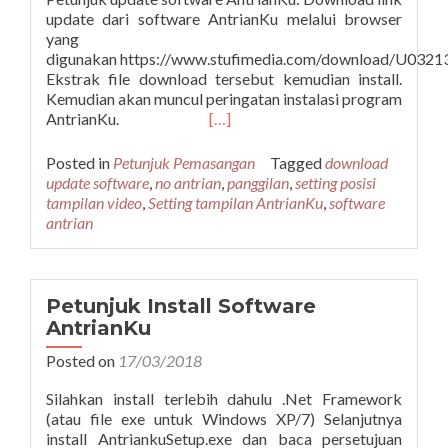
update dari software AntrianKu melalui browser
yang
digunakan https://www.stufimedia.com/download/U03213
Ekstrak file download tersebut kemudian install.
Kemudian akan muncul peringatan instalasi program
Read
AntrianKu.
[…]
more
about
Posted in
Petunjuk Pemasangan
Tagged
download
Cara
update software
,
no antrian
,
panggilan
,
setting posisi
Update
tampilan video
,
Setting tampilan AntrianKu
,
software
AntrianKu
antrian
“Posisi
Tampilan
video,antrian,panggilan”
Petunjuk Install Software
AntrianKu
Posted on
17/03/2018
Silahkan install terlebih dahulu .Net Framework
(atau file exe untuk Windows XP/7) Selanjutnya
install AntriankuSetup.exe dan baca persetujuan