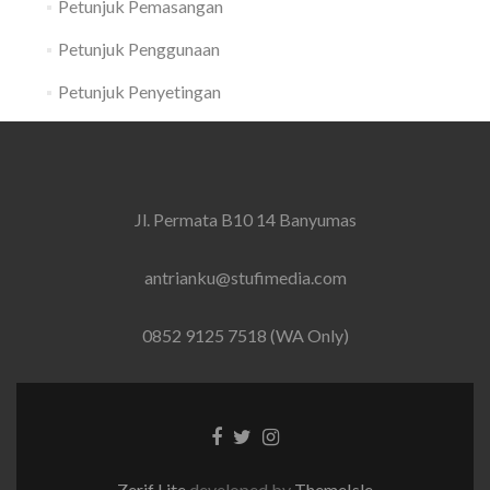
Petunjuk Pemasangan
Petunjuk Penggunaan
Petunjuk Penyetingan
Jl. Permata B10 14 Banyumas
antrianku@stufimedia.com
0852 9125 7518 (WA Only)
Facebook
Twitter
Instagram
link
link
link
Zerif Lite
developed by
ThemeIsle