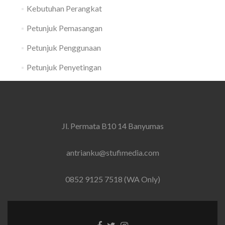
Kebutuhan Perangkat
Petunjuk Pemasangan
Petunjuk Penggunaan
Petunjuk Penyetingan
Jl. Permata B10 14 Banyumas
antrianku@stufimedia.com
0852 9125 7518 (WA Only)
Facebook
Twitter
Instagram