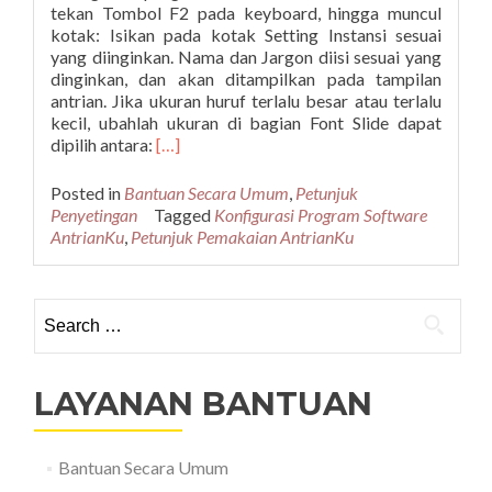
tekan Tombol F2 pada keyboard, hingga muncul
kotak: Isikan pada kotak Setting Instansi sesuai
yang diinginkan. Nama dan Jargon diisi sesuai yang
dinginkan, dan akan ditampilkan pada tampilan
antrian. Jika ukuran huruf terlalu besar atau terlalu
kecil, ubahlah ukuran di bagian Font Slide dapat
Read
dipilih antara:
[…]
more
about
Posted in
Bantuan Secara Umum
,
Petunjuk
Petunjuk
Penyetingan
Tagged
Konfigurasi Program Software
Pemakaian
AntrianKu
,
Petunjuk Pemakaian AntrianKu
AntrianKu:
Konfigurasi
Program
Search
for:
LAYANAN BANTUAN
Bantuan Secara Umum