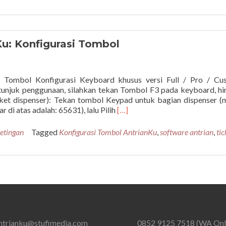
setting
AntrianKuTouch
u: Konfigurasi Tombol
i Tombol Konfigurasi Keyboard khusus versi Full / Pro / Cu
unjuk penggunaan, silahkan tekan Tombol F3 pada keyboard, hi
cket dispenser): Tekan tombol Keypad untuk bagian dispenser 
Read
di atas adalah: 65631), lalu Pilih
[…]
more
about
etingan
Tagged
Konfigurasi Tombol AntrianKu
,
software antrian
,
tic
Petunjuk
Pemakaian
AntrianKu:
Konfigurasi
Tombol
ntrianku@stufimedia.com
0852 9125 7518 (WA Onl