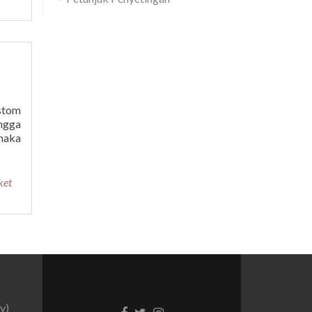
stom
ngga
(maka
ket
y)
Facebook
Twitter
Instagram