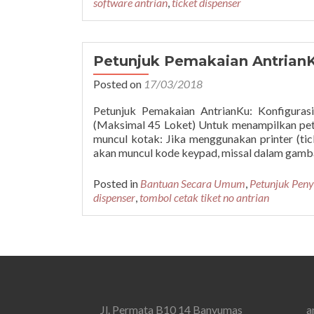
software antrian
,
ticket dispenser
Petunjuk Pemakaian AntrianK
Posted on
17/03/2018
Petunjuk Pemakaian AntrianKu: Konfiguras
(Maksimal 45 Loket) Untuk menampilkan pet
muncul kotak: Jika menggunakan printer (ti
akan muncul kode keypad, missal dalam gambar 
Posted in
Bantuan Secara Umum
,
Petunjuk Peny
dispenser
,
tombol cetak tiket no antrian
Jl. Permata B10 14 Banyumas
a