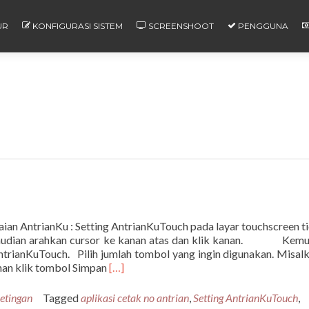
UR
KONFIGURASI SISTEM
SCREENSHOOT
PENGGUNA
an AntrianKu : Setting AntrianKuTouch pada layar touchscreen t
kemudian arahkan cursor ke kanan atas dan klik kanan. Kemu
ntrianKuTouch. Pilih jumlah tombol yang ingin digunakan. Misal
Read
han klik tombol Simpan
[…]
more
about
etingan
Tagged
aplikasi cetak no antrian
,
Setting AntrianKuTouch
,
Cara