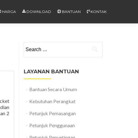
HARGA
DOWNLOAD
BANTUAN
KONTAK
Search
for:
LAYANAN BANTUAN
Bantuan Secara Umum
icket
Kebutuhan Perangkat
dian
kan 2
Petunjuk Pemasangan
Petunjuk Penggunaan
Petunjuk Penyetingan